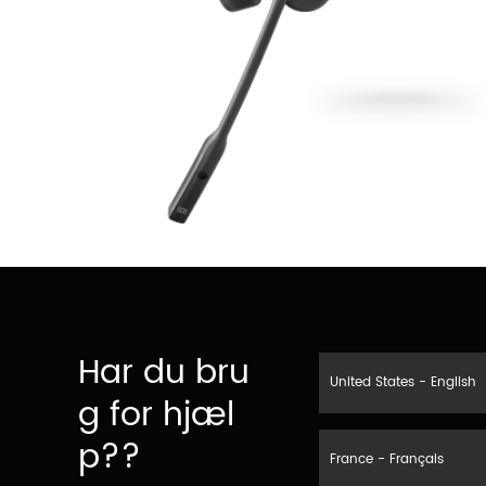
Har du bru
United States - English
g for hjæl
p??
France - Français