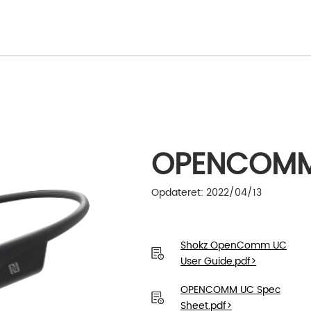
OPENCOM
Opdateret: 2022/04/13
Shokz OpenComm UC
User Guide.pdf>
OPENCOMM UC Spec
Sheet.pdf>