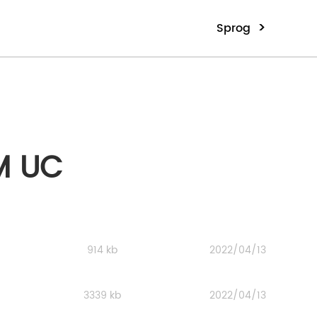
>
Sprog
M UC
914 kb
2022/04/13
3339 kb
2022/04/13