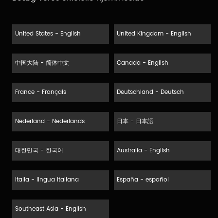
United States - English
United Kingdom - English
中国大陆 - 简体中文
Canada - English
France - Français
Deutschland - Deutsch
Nederland - Nederlands
日本 - 日本語
대한민국 - 한국어
Australia - English
Italia - lingua italiana
España - español
Southeast Asia - English