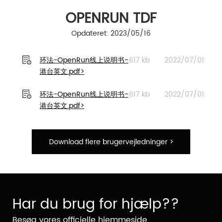
OPENRUN TDF
Opdateret: 2023/05/16
环法-OpenRun线上说明书-
617 kb
2022/07/01
港台英文.pdf>
环法-OpenRun线上说明书-
617 kb
2022/07/01
港台英文.pdf>
Download flere brugervejledninger >
Har du brug for hjælp??
Besøg vores officielle hjemmeside