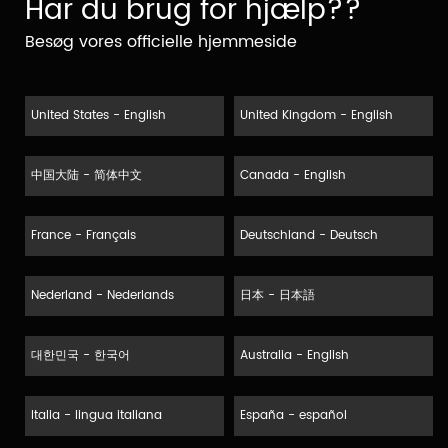
Har du brug for hjælp??
Besøg vores officielle hjemmeside
United States - English
United Kingdom - English
中国大陆 - 简体中文
Canada - English
France - Français
Deutschland - Deutsch
Nederland - Nederlands
日本 - 日本語
대한민국 - 한국어
Australia - English
Italia - lingua italiana
España - español