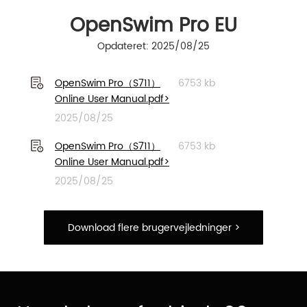
OpenSwim Pro EU
Opdateret: 2025/08/25
OpenSwim Pro（S711）
6753 kb
Online User Manual.pdf>
2025/08/25
OpenSwim Pro（S711）
6753 kb
Online User Manual.pdf>
2025/08/25
Download flere brugervejledninger >