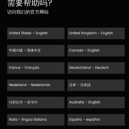
需要帮助吗?
访问我们的官方网站
United States - English
United Kingdom - English
中国大陆 - 简体中文
Canada - English
France - Français
Deutschland - Deutsch
Nederland - Nederlands
日本 - 日本語
대한민국 - 한국어
Australia - English
Italia - lingua italiana
España - español