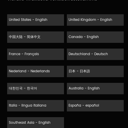
United States - English
United Kingdom - English
中国大陆 - 简体中文
Canada - English
France - Français
Deutschland - Deutsch
Nederland - Nederlands
日本 - 日本語
대한민국 - 한국어
Australia - English
Italia - lingua italiana
España - español
Southeast Asia - English