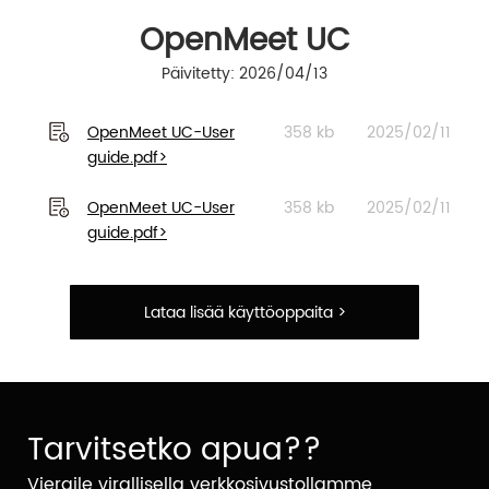
OpenMeet UC
Päivitetty: 2026/04/13
OpenMeet UC-User
358 kb
2025/02/11
guide.pdf>
OpenMeet UC-User
358 kb
2025/02/11
guide.pdf>
Lataa lisää käyttöoppaita >
Tarvitsetko apua??
Vieraile virallisella verkkosivustollamme