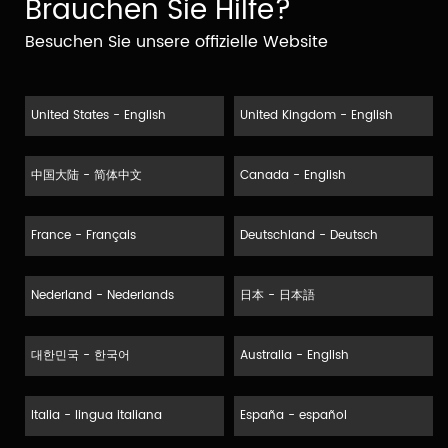
Brauchen Sie Hilfe?
Besuchen Sie unsere offizielle Website
United States - English
United Kingdom - English
中国大陆 - 简体中文
Canada - English
France - Français
Deutschland - Deutsch
Nederland - Nederlands
日本 - 日本語
대한민국 - 한국어
Australia - English
Italia - lingua italiana
España - español