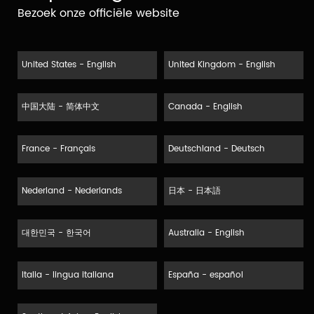
Bezoek onze officiële website
United States - English
United Kingdom - English
中国大陆 - 简体中文
Canada - English
France - Français
Deutschland - Deutsch
Nederland - Nederlands
日本 - 日本語
대한민국 - 한국어
Australia - English
Italia - lingua italiana
España - español