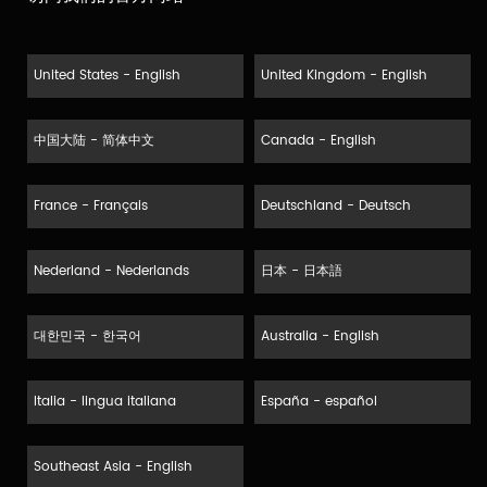
United States - English
United Kingdom - English
中国大陆 - 简体中文
Canada - English
France - Français
Deutschland - Deutsch
Nederland - Nederlands
日本 - 日本語
대한민국 - 한국어
Australia - English
Italia - lingua italiana
España - español
Southeast Asia - English