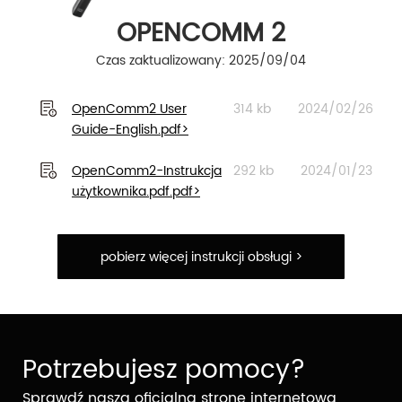
OPENCOMM 2
Czas zaktualizowany: 2025/09/04
OpenComm2 User
314 kb
2024/02/26
Guide-English.pdf>
OpenComm2-Instrukcja
292 kb
2024/01/23
użytkownika.pdf.pdf>
pobierz więcej instrukcji obsługi >
Potrzebujesz pomocy?
Sprawdź naszą oficjalną stronę internetową