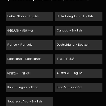
United States - English
United Kingdom - English
中国大陆 - 简体中文
Canada - English
France - Français
Deutschland - Deutsch
Nederland - Nederlands
日本 - 日本語
대한민국 - 한국어
Australia - English
Italia - lingua italiana
España - español
Southeast Asia - English