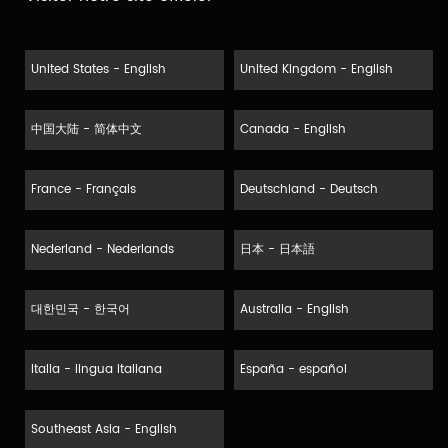
United States - English
United Kingdom - English
中国大陆 - 简体中文
Canada - English
France - Français
Deutschland - Deutsch
Nederland - Nederlands
日本 - 日本語
대한민국 - 한국어
Australia - English
Italia - lingua italiana
España - español
Southeast Asia - English