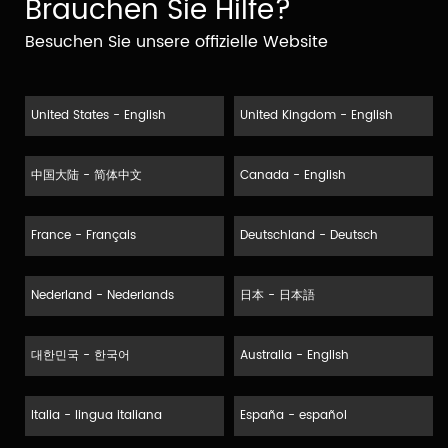
Brauchen Sie Hilfe?
Besuchen Sie unsere offizielle Website
United States - English
United Kingdom - English
中国大陆 - 简体中文
Canada - English
France - Français
Deutschland - Deutsch
Nederland - Nederlands
日本 - 日本語
대한민국 - 한국어
Australia - English
Italia - lingua italiana
España - español