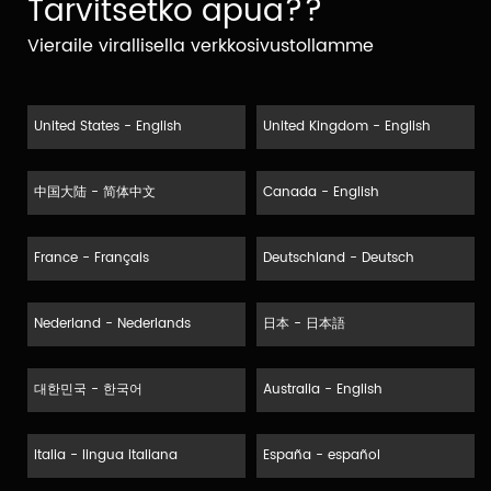
Tarvitsetko apua??
Vieraile virallisella verkkosivustollamme
United States - English
United Kingdom - English
中国大陆 - 简体中文
Canada - English
France - Français
Deutschland - Deutsch
Nederland - Nederlands
日本 - 日本語
대한민국 - 한국어
Australia - English
Italia - lingua italiana
España - español