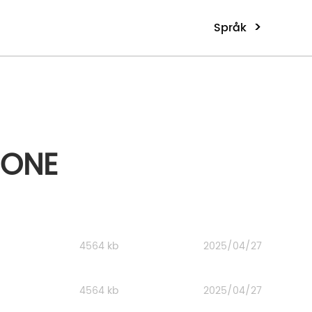
>
Språk
 ONE
4564 kb
2025/04/27
4564 kb
2025/04/27