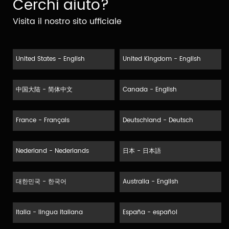
Cerchi aiuto?
Visita il nostro sito ufficiale
United States - English
United Kingdom - English
中国大陆 - 简体中文
Canada - English
France - Français
Deutschland - Deutsch
Nederland - Nederlands
日本 - 日本語
대한민국 - 한국어
Australia - English
Italia - lingua italiana
España - español